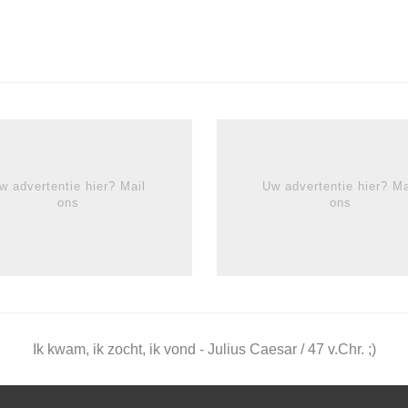
w advertentie hier? Mail
Uw advertentie hier? Ma
ons
ons
Ik kwam, ik zocht, ik vond - Julius Caesar / 47 v.Chr. ;)