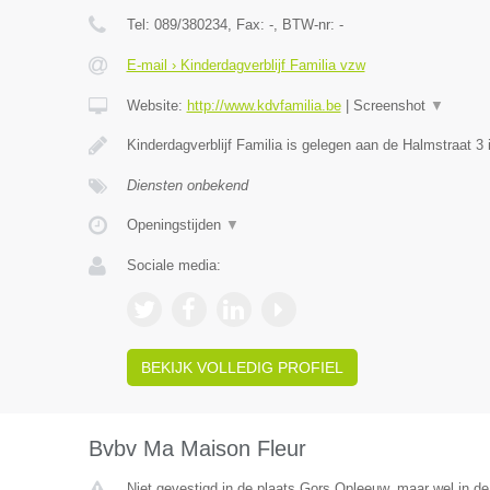
Tel:
089/380234
, Fax:
-
, BTW-nr:
-
E-mail › Kinderdagverblijf Familia vzw
Website:
http://www.kdvfamilia.be
|
Screenshot
▼
Kinderdagverblijf Familia is gelegen aan de Halmstraat 3
Diensten onbekend
Openingstijden
▼
Sociale media:
BEKIJK VOLLEDIG PROFIEL
Bvbv Ma Maison Fleur
Niet gevestigd in de plaats Gors Opleeuw, maar wel in de