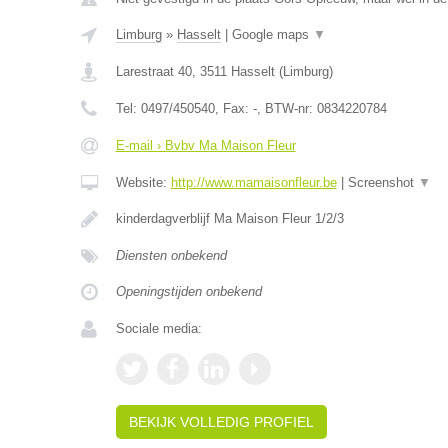
Limburg
»
Hasselt
|
Google maps
▼
Larestraat 40
,
3511
Hasselt
(
Limburg
)
Tel:
0497/450540
, Fax:
-
, BTW-nr:
0834220784
E-mail › Bvbv Ma Maison Fleur
Website:
http://www.mamaisonfleur.be
|
Screenshot
▼
kinderdagverblijf Ma Maison Fleur 1/2/3
Diensten onbekend
Openingstijden onbekend
Sociale media:
BEKIJK VOLLEDIG PROFIEL