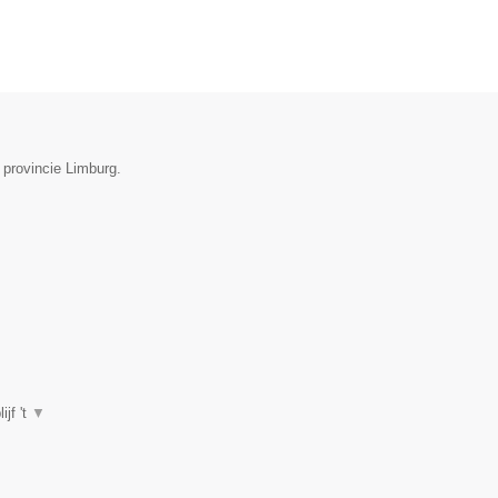
 provincie Limburg.
jf 't
▼