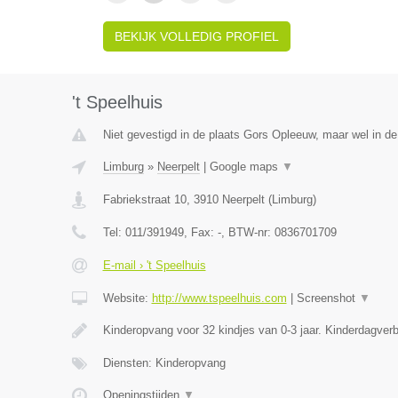
BEKIJK VOLLEDIG PROFIEL
't Speelhuis
Niet gevestigd in de plaats Gors Opleeuw, maar wel in de
Limburg
»
Neerpelt
|
Google maps
▼
Fabriekstraat 10
,
3910
Neerpelt
(
Limburg
)
Tel:
011/391949
, Fax:
-
, BTW-nr:
0836701709
E-mail › 't Speelhuis
Website:
http://www.tspeelhuis.com
|
Screenshot
▼
Kinderopvang voor 32 kindjes van 0-3 jaar. Kinderdagverbli
Diensten: Kinderopvang
Openingstijden
▼