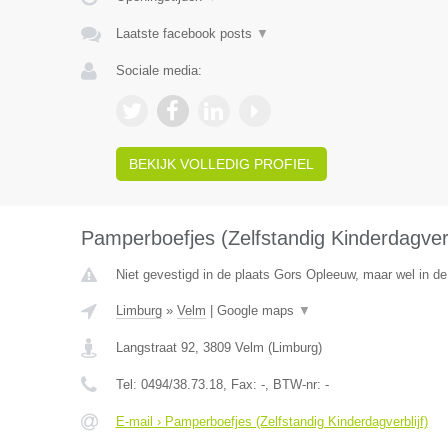
Laatste facebook posts
▼
Sociale media:
BEKIJK VOLLEDIG PROFIEL
Pamperboefjes (Zelfstandig Kinderdagverb
Niet gevestigd in de plaats Gors Opleeuw, maar wel in de
Limburg
»
Velm
|
Google maps
▼
Langstraat 92
,
3809
Velm
(
Limburg
)
Tel:
0494/38.73.18
, Fax:
-
, BTW-nr:
-
E-mail › Pamperboefjes (Zelfstandig Kinderdagverblijf)