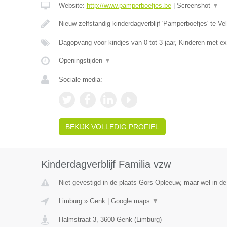
Website:
http://www.pamperboefjes.be
|
Screenshot
▼
Nieuw zelfstandig kinderdagverblijf 'Pamperboefjes' te 
Dagopvang voor kindjes van 0 tot 3 jaar, Kinderen met e
Openingstijden
▼
Sociale media:
BEKIJK VOLLEDIG PROFIEL
Kinderdagverblijf Familia vzw
Niet gevestigd in de plaats Gors Opleeuw, maar wel in de
Limburg
»
Genk
|
Google maps
▼
Halmstraat 3
,
3600
Genk
(
Limburg
)