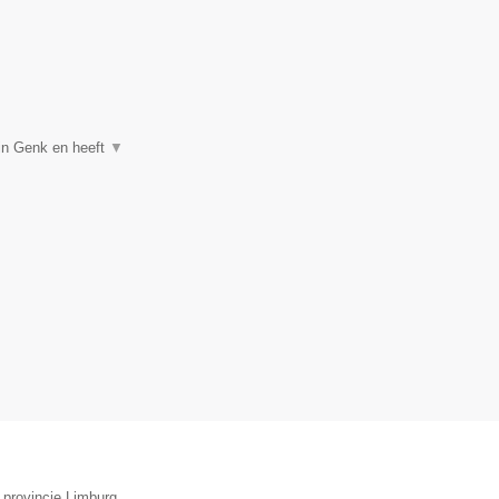
 in Genk en heeft
▼
 provincie Limburg.