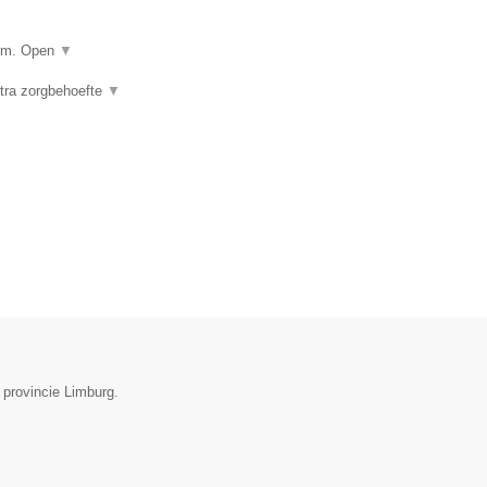
Velm. Open
▼
xtra zorgbehoefte
▼
 provincie Limburg.