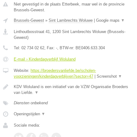
Niet gevestigd in de plaats Etterbeek, maar wel in de provincie
Brussels-Gewest.
Brussels-Gewest
»
Sint Lambrechts Woluwe
|
Google maps
▼
Linthoutbosstraat 41
,
1200
Sint Lambrechts Woluwe
(
Brussels-
Gewest
)
Tel:
02 734 02 62
, Fax:
-
, BTW-nr:
BE0406.633.304
E-mail › Kinderdagverblijf Woluland
Website:
https://broedersvanliefde.be/scholen-
voorzieningen/kinderdagverblijven?sector=47
|
Screenshot
▼
KDV Woluland is een initiatief van de VZW Organisatie Broeders
van Liefde.
▼
Diensten onbekend
Openingstijden
▼
Sociale media: