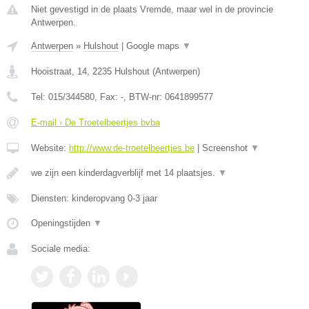
Niet gevestigd in de plaats Vremde, maar wel in de provincie
Antwerpen.
Antwerpen
»
Hulshout
|
Google maps
▼
Hooistraat, 14
,
2235
Hulshout
(
Antwerpen
)
Tel:
015/344580
, Fax:
-
, BTW-nr:
0641899577
E-mail › De Troetelbeertjes bvba
Website:
http://www.de-troetelbeertjes.be
|
Screenshot
▼
we zijn een kinderdagverblijf met 14 plaatsjes.
▼
Diensten: kinderopvang 0-3 jaar
Openingstijden
▼
Sociale media: