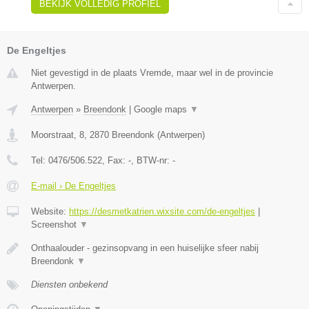
BEKIJK VOLLEDIG PROFIEL
De Engeltjes
Niet gevestigd in de plaats Vremde, maar wel in de provincie
Antwerpen.
Antwerpen
»
Breendonk
|
Google maps
▼
Moorstraat, 8
,
2870
Breendonk
(
Antwerpen
)
Tel:
0476/506.522
, Fax:
-
, BTW-nr:
-
E-mail › De Engeltjes
Website:
https://desmetkatrien.wixsite.com/de-engeltjes
|
Screenshot
▼
Onthaalouder - gezinsopvang in een huiselijke sfeer nabij
Breendonk
▼
Diensten onbekend