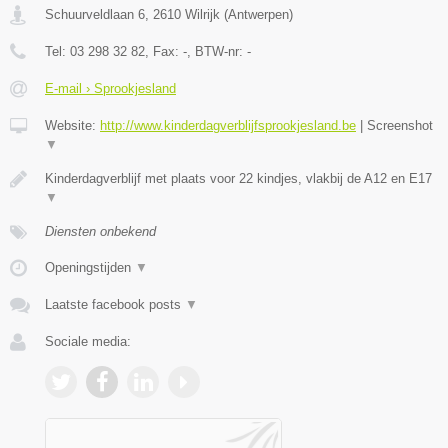
Schuurveldlaan 6
,
2610
Wilrijk
(
Antwerpen
)
Tel:
03 298 32 82
, Fax:
-
, BTW-nr:
-
E-mail › Sprookjesland
Website:
http://www.kinderdagverblijfsprookjesland.be
|
Screenshot
▼
Kinderdagverblijf met plaats voor 22 kindjes, vlakbij de A12 en E17
▼
Diensten onbekend
Openingstijden
▼
Laatste facebook posts
▼
Sociale media: