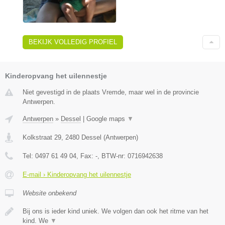
BEKIJK VOLLEDIG PROFIEL
Kinderopvang het uilennestje
Niet gevestigd in de plaats Vremde, maar wel in de provincie
Antwerpen.
Antwerpen
»
Dessel
|
Google maps
▼
Kolkstraat 29
,
2480
Dessel
(
Antwerpen
)
Tel:
0497 61 49 04
, Fax:
-
, BTW-nr:
0716942638
E-mail › Kinderopvang het uilennestje
Website onbekend
Bij ons is ieder kind uniek. We volgen dan ook het ritme van het
kind. We
▼