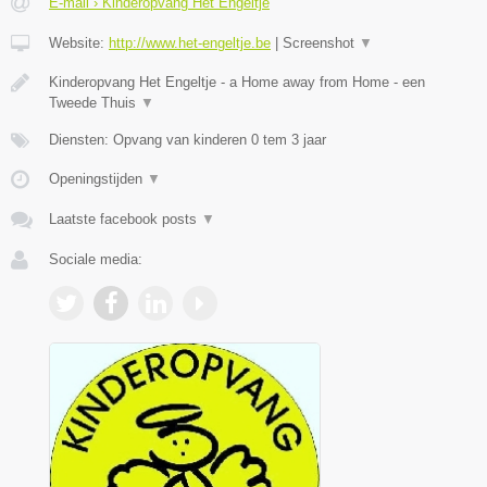
E-mail › Kinderopvang Het Engeltje
Website:
http://www.het-engeltje.be
|
Screenshot
▼
Kinderopvang Het Engeltje - a Home away from Home - een
Tweede Thuis
▼
Diensten: Opvang van kinderen 0 tem 3 jaar
Openingstijden
▼
Laatste facebook posts
▼
Sociale media: