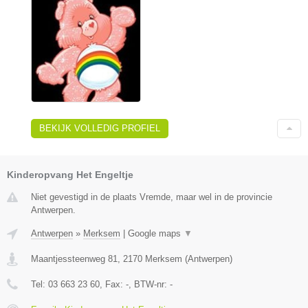
BEKIJK VOLLEDIG PROFIEL
Kinderopvang Het Engeltje
Niet gevestigd in de plaats Vremde, maar wel in de provincie
Antwerpen.
Antwerpen
»
Merksem
|
Google maps
▼
Maantjessteenweg 81
,
2170
Merksem
(
Antwerpen
)
Tel:
03 663 23 60
, Fax:
-
, BTW-nr:
-