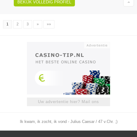
BEKIJK VOLLEDIG PROFIEL
1
2
3
»
»»
Uw advertentie hier? Mail ons
Ik kwam, ik zocht, ik vond - Julius Caesar / 47 v.Chr. ;)