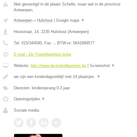
Niet gevestigd in de plaats Schelle, maar wel in de provincie
Antwerpen.
Antwerpen
»
Hulshout
|
Google maps
▼
Hooistraat, 14
,
2235
Hulshout
(
Antwerpen
)
Tel:
015/344580
, Fax:
-
, BTW-nr:
0641899577
E-mail › De Troetelbeertjes bvba
Website:
http://www.de-troetelbeertjes.be
|
Screenshot
▼
we zijn een kinderdagverblijf met 14 plaatsjes.
▼
Diensten: kinderopvang 0-3 jaar
Openingstijden
▼
Sociale media: