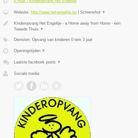
E-mail › Kinderopvang Het Engeltje
Website:
http://www.het-engeltje.be
|
Screenshot
▼
Kinderopvang Het Engeltje - a Home away from Home - een
Tweede Thuis
▼
Diensten: Opvang van kinderen 0 tem 3 jaar
Openingstijden
▼
Laatste facebook posts
▼
Sociale media: