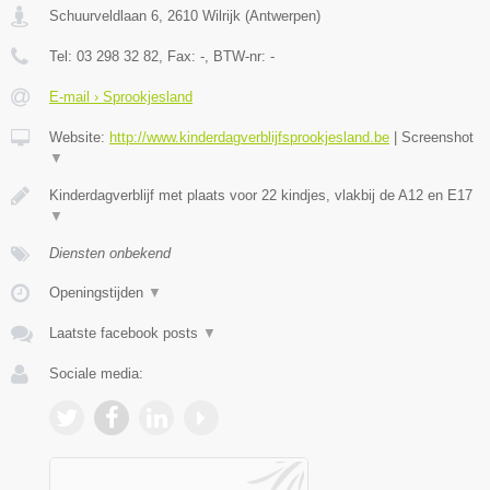
Schuurveldlaan 6
,
2610
Wilrijk
(
Antwerpen
)
Tel:
03 298 32 82
, Fax:
-
, BTW-nr:
-
E-mail › Sprookjesland
Website:
http://www.kinderdagverblijfsprookjesland.be
|
Screenshot
▼
Kinderdagverblijf met plaats voor 22 kindjes, vlakbij de A12 en E17
▼
Diensten onbekend
Openingstijden
▼
Laatste facebook posts
▼
Sociale media: