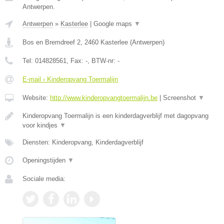
Antwerpen.
Antwerpen
»
Kasterlee
|
Google maps
▼
Bos en Bremdreef 2
,
2460
Kasterlee
(
Antwerpen
)
Tel:
014828561
, Fax:
-
, BTW-nr:
-
E-mail › Kinderopvang Toermalijn
Website:
http://www.kinderopvangtoermalijn.be
|
Screenshot
▼
Kinderopvang Toermalijn is een kinderdagverblijf met dagopvang
voor kindjes
▼
Diensten: Kinderopvang, Kinderdagverblijf
Openingstijden
▼
Sociale media: