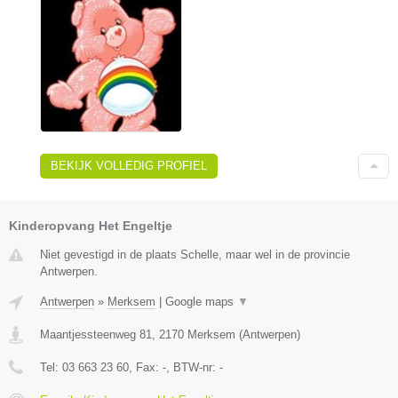
BEKIJK VOLLEDIG PROFIEL
Kinderopvang Het Engeltje
Niet gevestigd in de plaats Schelle, maar wel in de provincie
Antwerpen.
Antwerpen
»
Merksem
|
Google maps
▼
Maantjessteenweg 81
,
2170
Merksem
(
Antwerpen
)
Tel:
03 663 23 60
, Fax:
-
, BTW-nr:
-