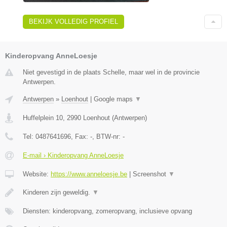
BEKIJK VOLLEDIG PROFIEL
Kinderopvang AnneLoesje
Niet gevestigd in de plaats Schelle, maar wel in de provincie
Antwerpen.
Antwerpen
»
Loenhout
|
Google maps
▼
Huffelplein 10
,
2990
Loenhout
(
Antwerpen
)
Tel:
0487641696
, Fax:
-
, BTW-nr:
-
E-mail › Kinderopvang AnneLoesje
Website:
https://www.anneloesje.be
|
Screenshot
▼
Kinderen zijn geweldig.
▼
Diensten: kinderopvang, zomeropvang, inclusieve opvang