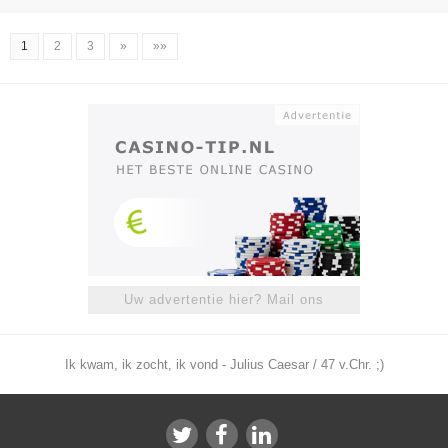
1
2
3
»
»»
Uw advertentie hier? Mail ons
Ik kwam, ik zocht, ik vond - Julius Caesar / 47 v.Chr. ;)