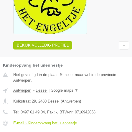
BEKIJK VOLLEDIG PROFIEL
Kinderopvang het uilennestje
Niet gevestigd in de plaats Schelle, maar wel in de provincie
Antwerpen.
Antwerpen
»
Dessel
|
Google maps
▼
Kolkstraat 29
,
2480
Dessel
(
Antwerpen
)
Tel:
0497 61 49 04
, Fax:
-
, BTW-nr:
0716942638
E-mail › Kinderopvang het uilennestje