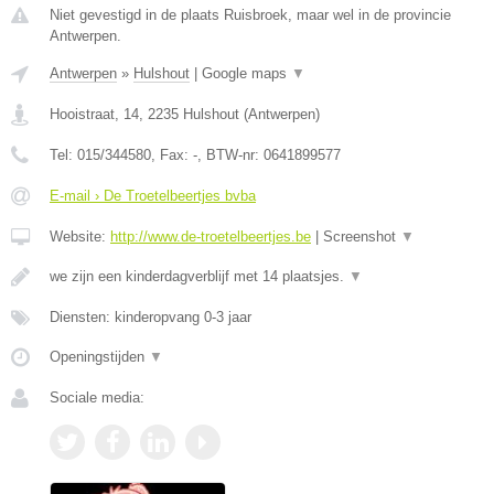
Niet gevestigd in de plaats Ruisbroek, maar wel in de provincie
Antwerpen.
Antwerpen
»
Hulshout
|
Google maps
▼
Hooistraat, 14
,
2235
Hulshout
(
Antwerpen
)
Tel:
015/344580
, Fax:
-
, BTW-nr:
0641899577
E-mail › De Troetelbeertjes bvba
Website:
http://www.de-troetelbeertjes.be
|
Screenshot
▼
we zijn een kinderdagverblijf met 14 plaatsjes.
▼
Diensten: kinderopvang 0-3 jaar
Openingstijden
▼
Sociale media: