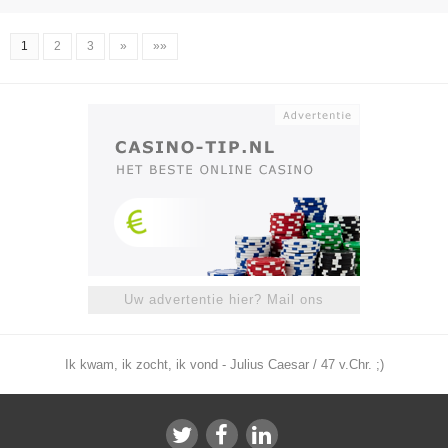
1
2
3
»
»»
Uw advertentie hier? Mail ons
Ik kwam, ik zocht, ik vond - Julius Caesar / 47 v.Chr. ;)