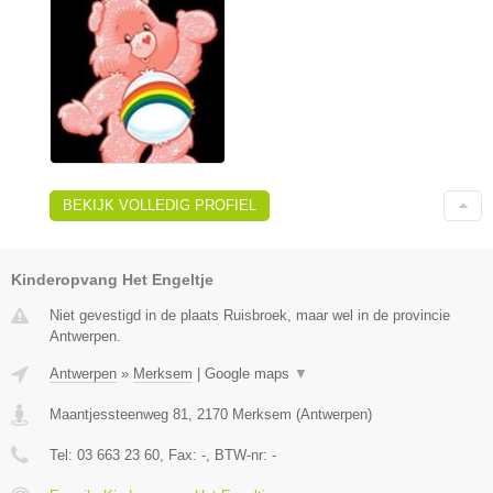
BEKIJK VOLLEDIG PROFIEL
Kinderopvang Het Engeltje
Niet gevestigd in de plaats Ruisbroek, maar wel in de provincie
Antwerpen.
Antwerpen
»
Merksem
|
Google maps
▼
Maantjessteenweg 81
,
2170
Merksem
(
Antwerpen
)
Tel:
03 663 23 60
, Fax:
-
, BTW-nr:
-