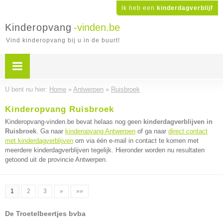
Ik heb een
kinderdagverblijf
Kinderopvang
-vinden.be
Vind kinderopvang bij u in de buurt!
U bent nu hier:
Home
»
Antwerpen
»
Ruisbroek
Kinderopvang Ruisbroek
Kinderopvang-vinden.be bevat helaas nog geen
kinderdagverblijven in
Ruisbroek
. Ga naar
kinderopvang Antwerpen
of ga naar
direct contact
met kinderdagverblijven
om via één e-mail in contact te komen met
meerdere kinderdagverblijven tegelijk. Hieronder worden nu resultaten
getoond uit de provincie Antwerpen.
1
2
3
»
»»
De Troetelbeertjes bvba