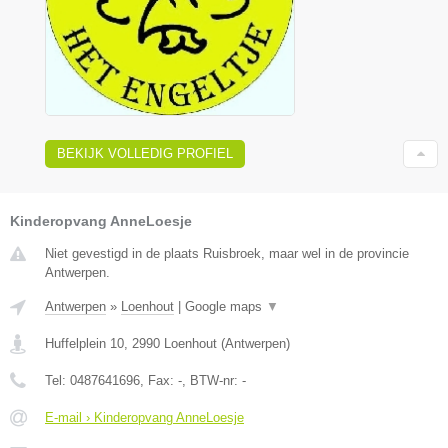
BEKIJK VOLLEDIG PROFIEL
Kinderopvang AnneLoesje
Niet gevestigd in de plaats Ruisbroek, maar wel in de provincie
Antwerpen.
Antwerpen
»
Loenhout
|
Google maps
▼
Huffelplein 10
,
2990
Loenhout
(
Antwerpen
)
Tel:
0487641696
, Fax:
-
, BTW-nr:
-
E-mail › Kinderopvang AnneLoesje