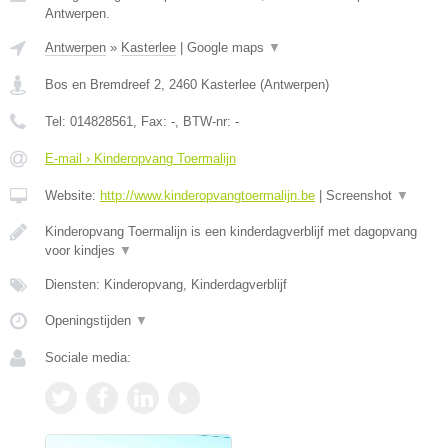
Antwerpen.
Antwerpen
»
Kasterlee
|
Google maps
▼
Bos en Bremdreef 2
,
2460
Kasterlee
(
Antwerpen
)
Tel:
014828561
, Fax:
-
, BTW-nr:
-
E-mail › Kinderopvang Toermalijn
Website:
http://www.kinderopvangtoermalijn.be
|
Screenshot
▼
Kinderopvang Toermalijn is een kinderdagverblijf met dagopvang
voor kindjes
▼
Diensten: Kinderopvang, Kinderdagverblijf
Openingstijden
▼
Sociale media: