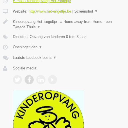
E-mail › Kinderopvang Het Engeltje
Website:
http://www.het-engeltje.be
|
Screenshot
▼
Kinderopvang Het Engeltje - a Home away from Home - een
Tweede Thuis
▼
Diensten: Opvang van kinderen 0 tem 3 jaar
Openingstijden
▼
Laatste facebook posts
▼
Sociale media: