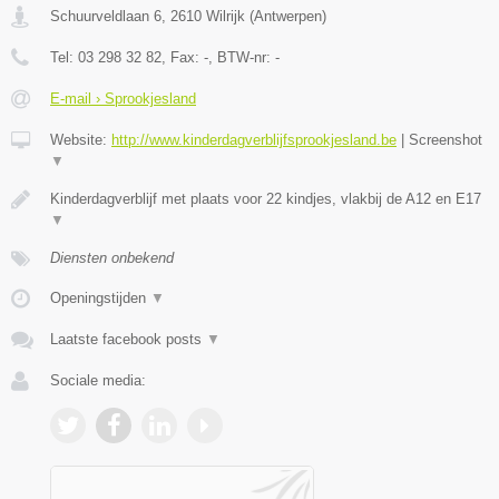
Schuurveldlaan 6
,
2610
Wilrijk
(
Antwerpen
)
Tel:
03 298 32 82
, Fax:
-
, BTW-nr:
-
E-mail › Sprookjesland
Website:
http://www.kinderdagverblijfsprookjesland.be
|
Screenshot
▼
Kinderdagverblijf met plaats voor 22 kindjes, vlakbij de A12 en E17
▼
Diensten onbekend
Openingstijden
▼
Laatste facebook posts
▼
Sociale media: