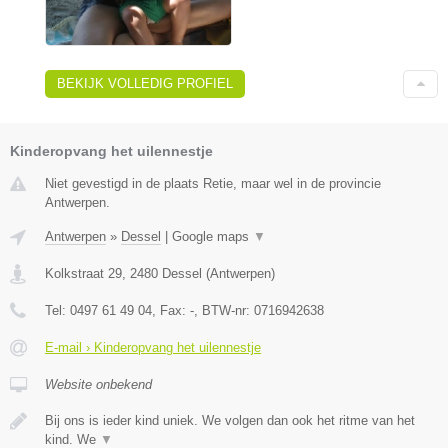
BEKIJK VOLLEDIG PROFIEL
Kinderopvang het uilennestje
Niet gevestigd in de plaats Retie, maar wel in de provincie
Antwerpen.
Antwerpen
»
Dessel
|
Google maps
▼
Kolkstraat 29
,
2480
Dessel
(
Antwerpen
)
Tel:
0497 61 49 04
, Fax:
-
, BTW-nr:
0716942638
E-mail › Kinderopvang het uilennestje
Website onbekend
Bij ons is ieder kind uniek. We volgen dan ook het ritme van het
kind. We
▼