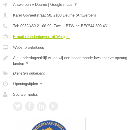
Antwerpen
»
Deurne
|
Google maps
▼
Karel Govaertstraat 58
,
2100
Deurne
(
Antwerpen
)
Tel:
0032/489.21.66.99
, Fax:
-
, BTW-nr:
BE0544.309.461
E-mail › Kinderdagverblijf Welpjes
Website onbekend
Als kinderdagverblijf willen wij een hoogstaande kwalitatieve opvang
bieden
▼
Diensten onbekend
Openingstijden
▼
Sociale media: