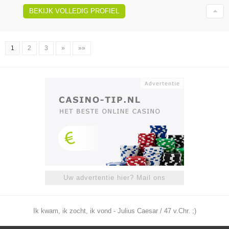
BEKIJK VOLLEDIG PROFIEL
1
2
3
»
»»
Uw advertentie hier? Mail ons
Ik kwam, ik zocht, ik vond - Julius Caesar / 47 v.Chr. ;)