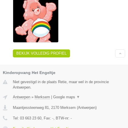
BEKIJK VOLLEDIG PROFIEL
Kinderopvang Het Engeltje
Niet gevestigd in de plaats Retie, maar wel in de provincie
Antwerpen.
Antwerpen
»
Merksem
|
Google maps
▼
Maantjessteenweg 81
,
2170
Merksem
(
Antwerpen
)
Tel:
03 663 23 60
, Fax:
-
, BTW-nr:
-