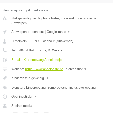
Kinderopvang AnneLoesje
Niet gevestigd in de plaats Retie, maar wel in de provincie
Antwerpen.
Antwerpen
»
Loenhout
|
Google maps
▼
Huffelplein 10
,
2990
Loenhout
(
Antwerpen
)
Tel:
0487641696
, Fax:
-
, BTW-nr:
-
E-mail › Kinderopvang AnneLoesje
Website:
https://www.anneloesje.be
|
Screenshot
▼
Kinderen zijn geweldig.
▼
Diensten: kinderopvang, zomeropvang, inclusieve opvang
Openingstijden
▼
Sociale media: