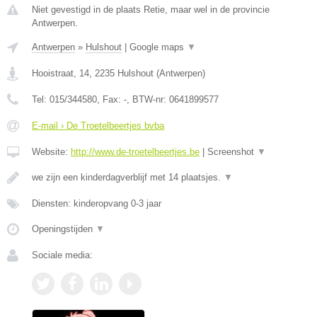
Niet gevestigd in de plaats Retie, maar wel in de provincie
Antwerpen.
Antwerpen
»
Hulshout
|
Google maps
▼
Hooistraat, 14
,
2235
Hulshout
(
Antwerpen
)
Tel:
015/344580
, Fax:
-
, BTW-nr:
0641899577
E-mail › De Troetelbeertjes bvba
Website:
http://www.de-troetelbeertjes.be
|
Screenshot
▼
we zijn een kinderdagverblijf met 14 plaatsjes.
▼
Diensten: kinderopvang 0-3 jaar
Openingstijden
▼
Sociale media: