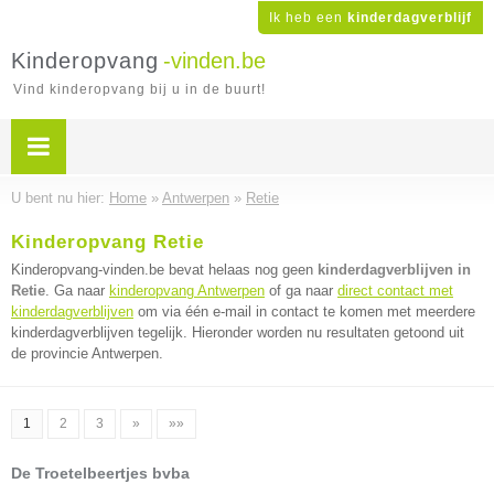
Ik heb een
kinderdagverblijf
Kinderopvang
-vinden.be
Vind kinderopvang bij u in de buurt!
U bent nu hier:
Home
»
Antwerpen
»
Retie
Kinderopvang Retie
Kinderopvang-vinden.be bevat helaas nog geen
kinderdagverblijven in
Retie
. Ga naar
kinderopvang Antwerpen
of ga naar
direct contact met
kinderdagverblijven
om via één e-mail in contact te komen met meerdere
kinderdagverblijven tegelijk. Hieronder worden nu resultaten getoond uit
de provincie Antwerpen.
1
2
3
»
»»
De Troetelbeertjes bvba