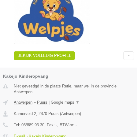
BEKIJK VOLLEDIG PROFIEL
Kakejo Kinderopvang
Niet gevestigd in de plaats Retie, maar wel in de provincie
Antwerpen.
Antwerpen
»
Puurs
|
Google maps
▼
Kamerveld 2
,
2870
Puurs
(
Antwerpen
)
Tel:
03/889.93.30
, Fax:
-
, BTW-nr:
-
E-mail › Kakejo Kinderopvang