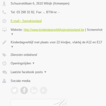
Schuurveldlaan 6
,
2610
Wilrijk
(
Antwerpen
)
Tel:
03 298 32 82
, Fax:
-
, BTW-nr:
-
E-mail › Sprookjesland
Website:
http://www.kinderdagverblijfsprookjesland.be
|
Screenshot
▼
Kinderdagverblijf met plaats voor 22 kindjes, vlakbij de A12 en E17
▼
Diensten onbekend
Openingstijden
▼
Laatste facebook posts
▼
Sociale media: