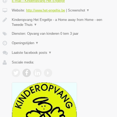
E-mail › Kinderopvang Het Engeltje
Website:
http://www.het-engeltje.be
|
Screenshot
▼
Kinderopvang Het Engeltje - a Home away from Home - een
Tweede Thuis
▼
Diensten: Opvang van kinderen 0 tem 3 jaar
Openingstijden
▼
Laatste facebook posts
▼
Sociale media: