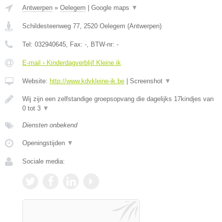
Antwerpen
»
Oelegem
|
Google maps
▼
Schildesteenweg 77
,
2520
Oelegem
(
Antwerpen
)
Tel:
032940645
, Fax:
-
, BTW-nr:
-
E-mail › Kinderdagverblijf Kleine ik
Website:
http://www.kdvkleine-ik.be
|
Screenshot
▼
Wij zijn een zelfstandige groepsopvang die dagelijks 17kindjes van
0 tot 3
▼
Diensten onbekend
Openingstijden
▼
Sociale media: