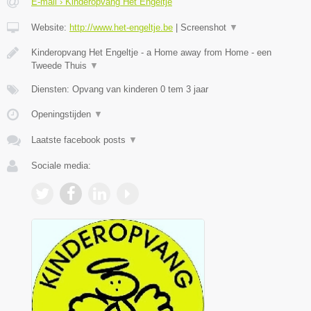
E-mail › Kinderopvang Het Engeltje
Website:
http://www.het-engeltje.be
|
Screenshot
▼
Kinderopvang Het Engeltje - a Home away from Home - een
Tweede Thuis
▼
Diensten: Opvang van kinderen 0 tem 3 jaar
Openingstijden
▼
Laatste facebook posts
▼
Sociale media: