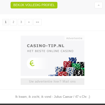
BEKIJK VOLLEDIG PROFIEL
1
2
3
»
»»
Uw advertentie hier? Mail ons
Ik kwam, ik zocht, ik vond - Julius Caesar / 47 v.Chr. ;)