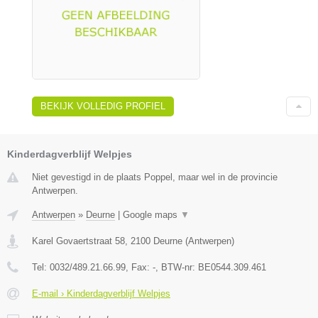
BEKIJK VOLLEDIG PROFIEL
Kinderdagverblijf Welpjes
Niet gevestigd in de plaats Poppel, maar wel in de provincie
Antwerpen.
Antwerpen
»
Deurne
|
Google maps
▼
Karel Govaertstraat 58
,
2100
Deurne
(
Antwerpen
)
Tel:
0032/489.21.66.99
, Fax:
-
, BTW-nr:
BE0544.309.461
E-mail › Kinderdagverblijf Welpjes