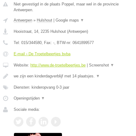
Niet gevestigd in de plaats Poppel, maar wel in de provincie
Antwerpen.
Antwerpen
»
Hulshout
|
Google maps
▼
Hooistraat, 14
,
2235
Hulshout
(
Antwerpen
)
Tel:
015/344580
, Fax:
-
, BTW-nr:
0641899577
E-mail › De Troetelbeertjes bvba
Website:
http://www.de-troetelbeertjes.be
|
Screenshot
▼
we zijn een kinderdagverblijf met 14 plaatsjes.
▼
Diensten: kinderopvang 0-3 jaar
Openingstijden
▼
Sociale media: