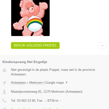
BEKIJK VOLLEDIG PROFIEL
Kinderopvang Het Engeltje
Niet gevestigd in de plaats Poppel, maar wel in de provincie
Antwerpen.
Antwerpen
»
Merksem
|
Google maps
▼
Maantjessteenweg 81
,
2170
Merksem
(
Antwerpen
)
Tel:
03 663 23 60
, Fax:
-
, BTW-nr:
-