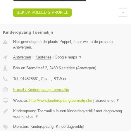
BEKIJK VOLLEDIG PROFIEL
Kinderopvang Toermalijn
Niet gevestigd in de plaats Poppel, maar wel in de provincie
Antwerpen.
Antwerpen
»
Kasterlee
|
Google maps
▼
Bos en Bremdreef 2
,
2460
Kasterlee
(
Antwerpen
)
Tel:
014828561
, Fax:
-
, BTW-nr:
-
E-mail › Kinderopvang Toermalijn
Website:
http://www.kinderopvangtoermalijn.be
|
Screenshot
▼
Kinderopvang Toermalijn is een kinderdagverblijf met dagopvang
voor kindjes
▼
Diensten: Kinderopvang, Kinderdagverblijf