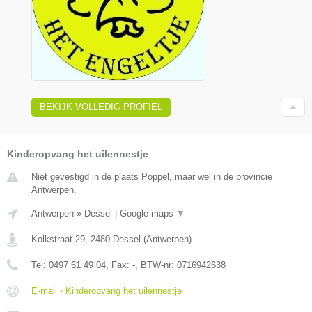
BEKIJK VOLLEDIG PROFIEL
Kinderopvang het uilennestje
Niet gevestigd in de plaats Poppel, maar wel in de provincie
Antwerpen.
Antwerpen
»
Dessel
|
Google maps
▼
Kolkstraat 29
,
2480
Dessel
(
Antwerpen
)
Tel:
0497 61 49 04
, Fax:
-
, BTW-nr:
0716942638
E-mail › Kinderopvang het uilennestje