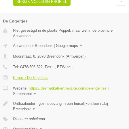
BEKIJK VOLLEDIG PROFIEL
De Engeltjes
Niet gevestigd in de plaats Poppel, maar wel in de provincie
Antwerpen.
Antwerpen
»
Breendonk
|
Google maps
▼
Moorstraat, 8
,
2870
Breendonk
(
Antwerpen
)
Tel:
0476/506.522
, Fax:
-
, BTW-nr:
-
E-mail › De Engeltjes
Website:
https://desmetkatrien.wixsite.com/de-engeltjes
|
Screenshot
▼
Onthaalouder - gezinsopvang in een huiselijke sfeer nabij
Breendonk
▼
Diensten onbekend