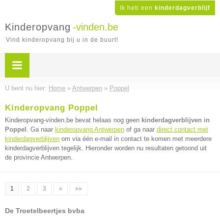
Ik heb een
kinderdagverblijf
Kinderopvang
-vinden.be
Vind kinderopvang bij u in de buurt!
U bent nu hier:
Home
»
Antwerpen
»
Poppel
Kinderopvang Poppel
Kinderopvang-vinden.be bevat helaas nog geen
kinderdagverblijven in
Poppel
. Ga naar
kinderopvang Antwerpen
of ga naar
direct contact met
kinderdagverblijven
om via één e-mail in contact te komen met meerdere
kinderdagverblijven tegelijk. Hieronder worden nu resultaten getoond uit
de provincie Antwerpen.
1
2
3
»
»»
De Troetelbeertjes bvba