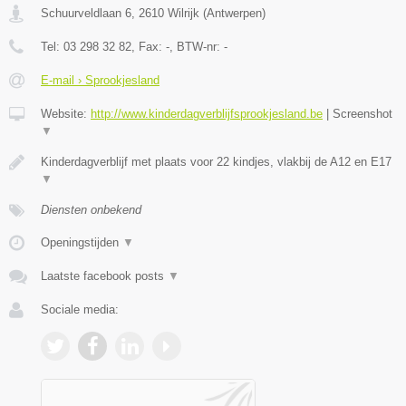
Schuurveldlaan 6
,
2610
Wilrijk
(
Antwerpen
)
Tel:
03 298 32 82
, Fax:
-
, BTW-nr:
-
E-mail › Sprookjesland
Website:
http://www.kinderdagverblijfsprookjesland.be
|
Screenshot
▼
Kinderdagverblijf met plaats voor 22 kindjes, vlakbij de A12 en E17
▼
Diensten onbekend
Openingstijden
▼
Laatste facebook posts
▼
Sociale media: