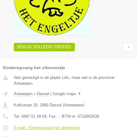
BEKIJK VOLLEDIG PROFIEL
Kinderopvang het uilennestje
Niet gevestigd in de plaats Lillo, maar wel in de provincie
Antwerpen.
Antwerpen
»
Dessel
|
Google maps
▼
Kolkstraat 29
,
2480
Dessel
(
Antwerpen
)
Tel:
0497 61 49 04
, Fax:
-
, BTW-nr:
0716942638
E-mail › Kinderopvang het uilennestje