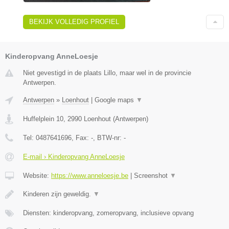
BEKIJK VOLLEDIG PROFIEL
Kinderopvang AnneLoesje
Niet gevestigd in de plaats Lillo, maar wel in de provincie
Antwerpen.
Antwerpen
»
Loenhout
|
Google maps
▼
Huffelplein 10
,
2990
Loenhout
(
Antwerpen
)
Tel:
0487641696
, Fax:
-
, BTW-nr:
-
E-mail › Kinderopvang AnneLoesje
Website:
https://www.anneloesje.be
|
Screenshot
▼
Kinderen zijn geweldig.
▼
Diensten: kinderopvang, zomeropvang, inclusieve opvang