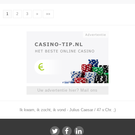
1
2
3
»
»»
Uw advertentie hier? Mail ons
Ik kwam, ik zocht, ik vond - Julius Caesar / 47 v.Chr. ;)