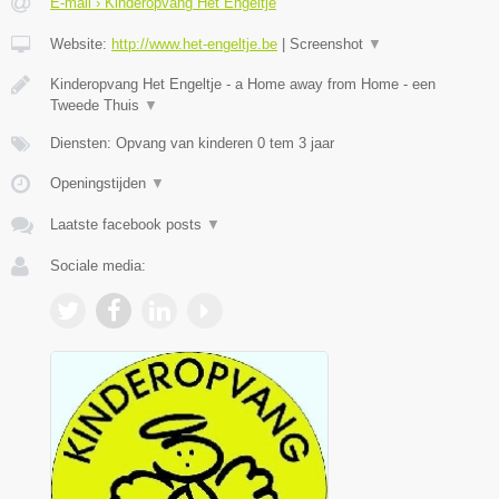
E-mail › Kinderopvang Het Engeltje
Website:
http://www.het-engeltje.be
|
Screenshot
▼
Kinderopvang Het Engeltje - a Home away from Home - een
Tweede Thuis
▼
Diensten: Opvang van kinderen 0 tem 3 jaar
Openingstijden
▼
Laatste facebook posts
▼
Sociale media: