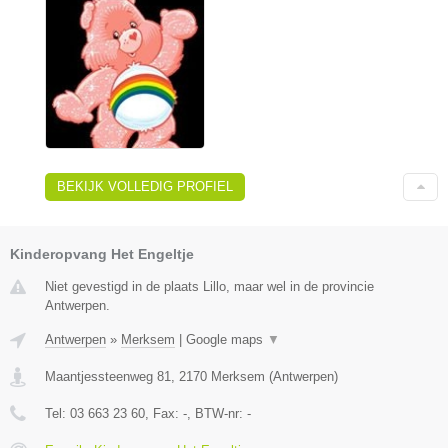
BEKIJK VOLLEDIG PROFIEL
Kinderopvang Het Engeltje
Niet gevestigd in de plaats Lillo, maar wel in de provincie
Antwerpen.
Antwerpen
»
Merksem
|
Google maps
▼
Maantjessteenweg 81
,
2170
Merksem
(
Antwerpen
)
Tel:
03 663 23 60
, Fax:
-
, BTW-nr:
-