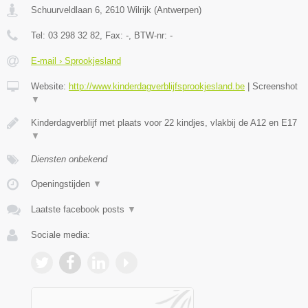
Schuurveldlaan 6
,
2610
Wilrijk
(
Antwerpen
)
Tel:
03 298 32 82
, Fax:
-
, BTW-nr:
-
E-mail › Sprookjesland
Website:
http://www.kinderdagverblijfsprookjesland.be
|
Screenshot
▼
Kinderdagverblijf met plaats voor 22 kindjes, vlakbij de A12 en E17
▼
Diensten onbekend
Openingstijden
▼
Laatste facebook posts
▼
Sociale media: