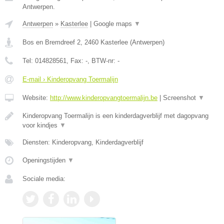
Antwerpen.
Antwerpen
»
Kasterlee
|
Google maps
▼
Bos en Bremdreef 2
,
2460
Kasterlee
(
Antwerpen
)
Tel:
014828561
, Fax:
-
, BTW-nr:
-
E-mail › Kinderopvang Toermalijn
Website:
http://www.kinderopvangtoermalijn.be
|
Screenshot
▼
Kinderopvang Toermalijn is een kinderdagverblijf met dagopvang
voor kindjes
▼
Diensten: Kinderopvang, Kinderdagverblijf
Openingstijden
▼
Sociale media: