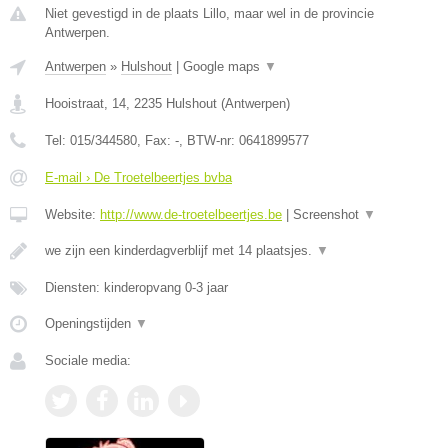
Niet gevestigd in de plaats Lillo, maar wel in de provincie
Antwerpen.
Antwerpen
»
Hulshout
|
Google maps
▼
Hooistraat, 14
,
2235
Hulshout
(
Antwerpen
)
Tel:
015/344580
, Fax:
-
, BTW-nr:
0641899577
E-mail › De Troetelbeertjes bvba
Website:
http://www.de-troetelbeertjes.be
|
Screenshot
▼
we zijn een kinderdagverblijf met 14 plaatsjes.
▼
Diensten: kinderopvang 0-3 jaar
Openingstijden
▼
Sociale media: