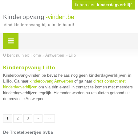
Ik heb een
kinderdagverblijf
Kinderopvang
-vinden.be
Vind kinderopvang bij u in de buurt!
U bent nu hier:
Home
»
Antwerpen
»
Lillo
Kinderopvang Lillo
Kinderopvang-vinden.be bevat helaas nog geen
kinderdagverblijven in
Lillo
. Ga naar
kinderopvang Antwerpen
of ga naar
direct contact met
kinderdagverblijven
om via één e-mail in contact te komen met meerdere
kinderdagverblijven tegelijk. Hieronder worden nu resultaten getoond uit
de provincie Antwerpen.
1
2
3
»
»»
De Troetelbeertjes bvba