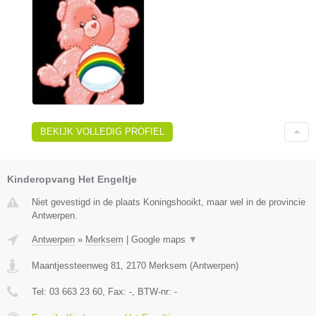
BEKIJK VOLLEDIG PROFIEL
Kinderopvang Het Engeltje
Niet gevestigd in de plaats Koningshooikt, maar wel in de provincie
Antwerpen.
Antwerpen
»
Merksem
|
Google maps
▼
Maantjessteenweg 81
,
2170
Merksem
(
Antwerpen
)
Tel:
03 663 23 60
, Fax:
-
, BTW-nr:
-