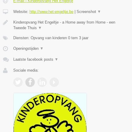
E-mail › Kinderopvang Het Engeltje
Website:
http://www.het-engeltje.be
|
Screenshot
▼
Kinderopvang Het Engeltje - a Home away from Home - een
Tweede Thuis
▼
Diensten: Opvang van kinderen 0 tem 3 jaar
Openingstijden
▼
Laatste facebook posts
▼
Sociale media: