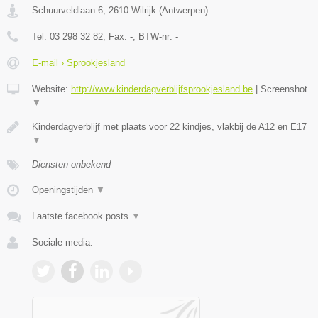
Schuurveldlaan 6
,
2610
Wilrijk
(
Antwerpen
)
Tel:
03 298 32 82
, Fax:
-
, BTW-nr:
-
E-mail › Sprookjesland
Website:
http://www.kinderdagverblijfsprookjesland.be
|
Screenshot
▼
Kinderdagverblijf met plaats voor 22 kindjes, vlakbij de A12 en E17
▼
Diensten onbekend
Openingstijden
▼
Laatste facebook posts
▼
Sociale media: