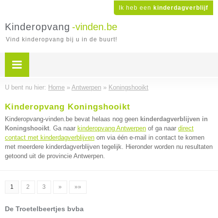
Ik heb een
kinderdagverblijf
Kinderopvang
-vinden.be
Vind kinderopvang bij u in de buurt!
U bent nu hier:
Home
»
Antwerpen
»
Koningshooikt
Kinderopvang Koningshooikt
Kinderopvang-vinden.be bevat helaas nog geen
kinderdagverblijven in
Koningshooikt
. Ga naar
kinderopvang Antwerpen
of ga naar
direct
contact met kinderdagverblijven
om via één e-mail in contact te komen
met meerdere kinderdagverblijven tegelijk. Hieronder worden nu resultaten
getoond uit de provincie Antwerpen.
1
2
3
»
»»
De Troetelbeertjes bvba