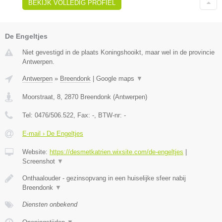
BEKIJK VOLLEDIG PROFIEL
De Engeltjes
Niet gevestigd in de plaats Koningshooikt, maar wel in de provincie
Antwerpen.
Antwerpen
»
Breendonk
|
Google maps
▼
Moorstraat, 8
,
2870
Breendonk
(
Antwerpen
)
Tel:
0476/506.522
, Fax:
-
, BTW-nr:
-
E-mail › De Engeltjes
Website:
https://desmetkatrien.wixsite.com/de-engeltjes
|
Screenshot
▼
Onthaalouder - gezinsopvang in een huiselijke sfeer nabij
Breendonk
▼
Diensten onbekend