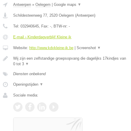
Antwerpen
»
Oelegem
|
Google maps
▼
Schildesteenweg 77
,
2520
Oelegem
(
Antwerpen
)
Tel:
032940645
, Fax:
-
, BTW-nr:
-
E-mail › Kinderdagverblijf Kleine ik
Website:
http://www.kdvkleine-ik.be
|
Screenshot
▼
Wij zijn een zelfstandige groepsopvang die dagelijks 17kindjes van
0 tot 3
▼
Diensten onbekend
Openingstijden
▼
Sociale media: