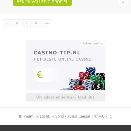
BEKIJK VOLLEDIG PROFIEL
1
2
3
»
»»
Uw advertentie hier? Mail ons
Ik kwam, ik zocht, ik vond - Julius Caesar / 47 v.Chr. ;)