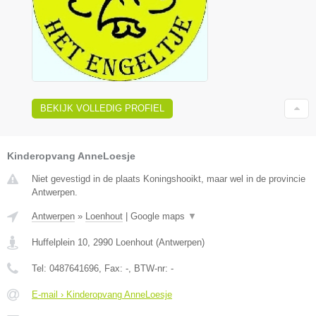
BEKIJK VOLLEDIG PROFIEL
Kinderopvang AnneLoesje
Niet gevestigd in de plaats Koningshooikt, maar wel in de provincie
Antwerpen.
Antwerpen
»
Loenhout
|
Google maps
▼
Huffelplein 10
,
2990
Loenhout
(
Antwerpen
)
Tel:
0487641696
, Fax:
-
, BTW-nr:
-
E-mail › Kinderopvang AnneLoesje