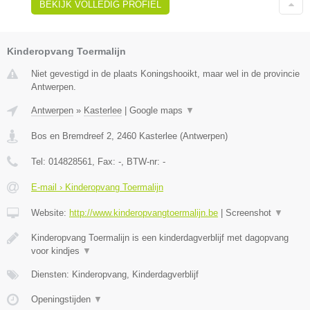
BEKIJK VOLLEDIG PROFIEL
Kinderopvang Toermalijn
Niet gevestigd in de plaats Koningshooikt, maar wel in de provincie
Antwerpen.
Antwerpen
»
Kasterlee
|
Google maps
▼
Bos en Bremdreef 2
,
2460
Kasterlee
(
Antwerpen
)
Tel:
014828561
, Fax:
-
, BTW-nr:
-
E-mail › Kinderopvang Toermalijn
Website:
http://www.kinderopvangtoermalijn.be
|
Screenshot
▼
Kinderopvang Toermalijn is een kinderdagverblijf met dagopvang
voor kindjes
▼
Diensten: Kinderopvang, Kinderdagverblijf
Openingstijden
▼