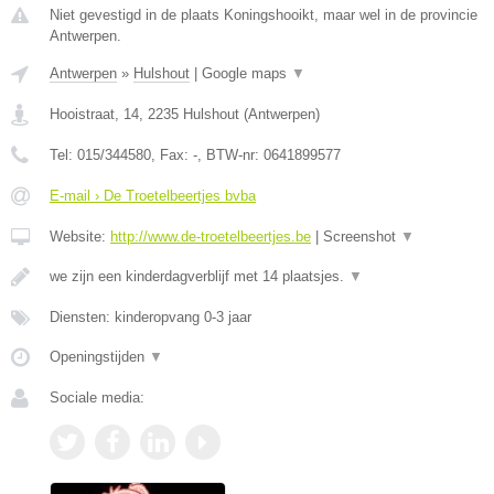
Niet gevestigd in de plaats Koningshooikt, maar wel in de provincie
Antwerpen.
Antwerpen
»
Hulshout
|
Google maps
▼
Hooistraat, 14
,
2235
Hulshout
(
Antwerpen
)
Tel:
015/344580
, Fax:
-
, BTW-nr:
0641899577
E-mail › De Troetelbeertjes bvba
Website:
http://www.de-troetelbeertjes.be
|
Screenshot
▼
we zijn een kinderdagverblijf met 14 plaatsjes.
▼
Diensten: kinderopvang 0-3 jaar
Openingstijden
▼
Sociale media: