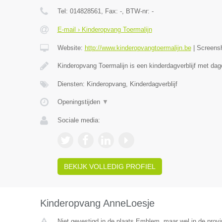
Tel:
014828561
, Fax:
-
, BTW-nr:
-
E-mail › Kinderopvang Toermalijn
Website:
http://www.kinderopvangtoermalijn.be
|
Screens
Kinderopvang Toermalijn is een kinderdagverblijf met da
Diensten: Kinderopvang, Kinderdagverblijf
Openingstijden
▼
Sociale media:
BEKIJK VOLLEDIG PROFIEL
Kinderopvang AnneLoesje
Niet gevestigd in de plaats Emblem, maar wel in de prov