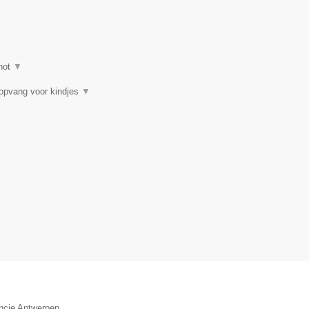
hot
▼
gopvang voor kindjes
▼
incie Antwerpen.