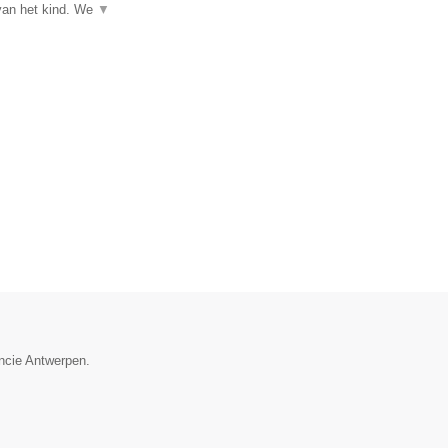
 van het kind. We
▼
incie Antwerpen.