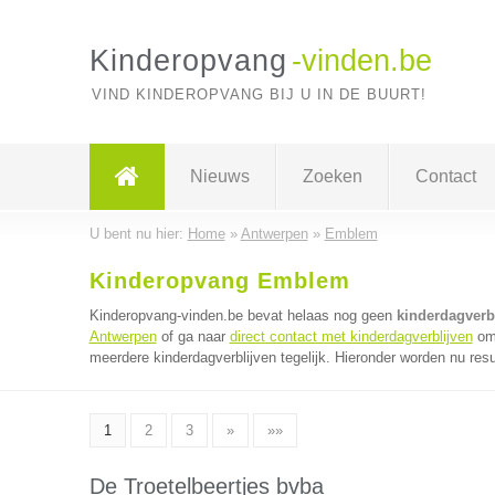
Kinderopvang
-vinden.be
VIND KINDEROPVANG BIJ U IN DE BUURT!
Nieuws
Zoeken
Contact
U bent nu hier:
Home
»
Antwerpen
»
Emblem
Kinderopvang Emblem
Kinderopvang-vinden.be bevat helaas nog geen
kinderdagverb
Antwerpen
of ga naar
direct contact met kinderdagverblijven
om 
meerdere kinderdagverblijven tegelijk. Hieronder worden nu resu
1
2
3
»
»»
De Troetelbeertjes bvba