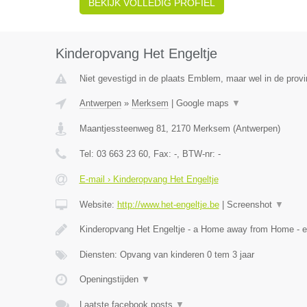
BEKIJK VOLLEDIG PROFIEL
Kinderopvang Het Engeltje
Niet gevestigd in de plaats Emblem, maar wel in de prov
Antwerpen
»
Merksem
|
Google maps
▼
Maantjessteenweg 81
,
2170
Merksem
(
Antwerpen
)
Tel:
03 663 23 60
, Fax:
-
, BTW-nr:
-
E-mail › Kinderopvang Het Engeltje
Website:
http://www.het-engeltje.be
|
Screenshot
▼
Kinderopvang Het Engeltje - a Home away from Home - 
Diensten: Opvang van kinderen 0 tem 3 jaar
Openingstijden
▼
Laatste facebook posts
▼