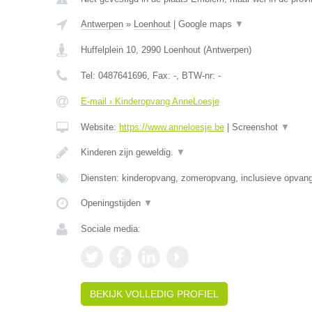
Antwerpen
»
Loenhout
|
Google maps
▼
Huffelplein 10
,
2990
Loenhout
(
Antwerpen
)
Tel:
0487641696
, Fax:
-
, BTW-nr:
-
E-mail › Kinderopvang AnneLoesje
Website:
https://www.anneloesje.be
|
Screenshot
▼
Kinderen zijn geweldig.
▼
Diensten: kinderopvang, zomeropvang, inclusieve opvan
Openingstijden
▼
Sociale media:
BEKIJK VOLLEDIG PROFIEL