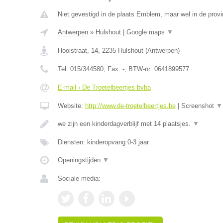
Niet gevestigd in de plaats Emblem, maar wel in de prov
Antwerpen
»
Hulshout
|
Google maps
▼
Hooistraat, 14
,
2235
Hulshout
(
Antwerpen
)
Tel:
015/344580
, Fax:
-
, BTW-nr:
0641899577
E-mail › De Troetelbeertjes bvba
Website:
http://www.de-troetelbeertjes.be
|
Screenshot
▼
we zijn een kinderdagverblijf met 14 plaatsjes.
▼
Diensten: kinderopvang 0-3 jaar
Openingstijden
▼
Sociale media: