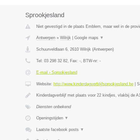
Sprookjesland
Niet gevestigd in de plaats Emblem, maar wel in de prov
Antwerpen
»
Wilrijk
|
Google maps
▼
Schuurveldlaan 6
,
2610
Wilrijk
(
Antwerpen
)
Tel:
03 298 32 82
, Fax:
-
, BTW-nr:
-
E-mail › Sprookjesland
Website:
http://www.kinderdagverblijfsprookjesland.be
|
S
Kinderdagverblijf met plaats voor 22 kindjes, vlakbij de
Diensten onbekend
Openingstijden
▼
Laatste facebook posts
▼