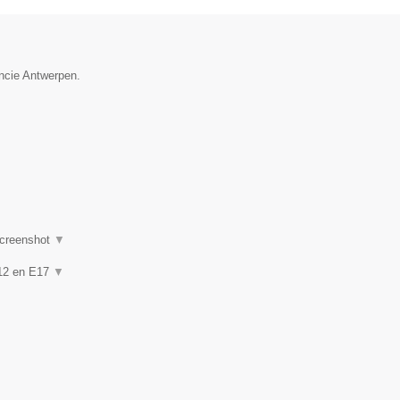
incie Antwerpen.
creenshot
▼
 A12 en E17
▼