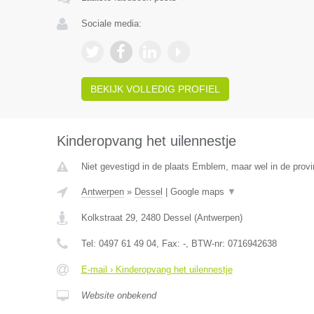
Sociale media:
BEKIJK VOLLEDIG PROFIEL
Kinderopvang het uilennestje
Niet gevestigd in de plaats Emblem, maar wel in de prov
Antwerpen
»
Dessel
|
Google maps
▼
Kolkstraat 29
,
2480
Dessel
(
Antwerpen
)
Tel:
0497 61 49 04
, Fax:
-
, BTW-nr:
0716942638
E-mail › Kinderopvang het uilennestje
Website onbekend